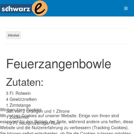
Alkohol
Feuerzangenbowle
Zutaten:
3 Fl. Rotwein
4 Gewürznelken
1 Zimtstange
Wir benutzen Cookies
Saft von 2 Orangen und 1 Zitrone
Wir nutzen Cookies auf unserer Website. Einige von ihnen sind
1 Zuckerhut
essenziell für den Betrieb der Seite, während andere uns helfen, diese
1/2 Fl. hochprozentiger Rum
Website und die Nutzererfahrung zu verbessern (Tracking Cookies).
Sie können selbst entscheiden, ob Sie die Cookies zulassen möchten.