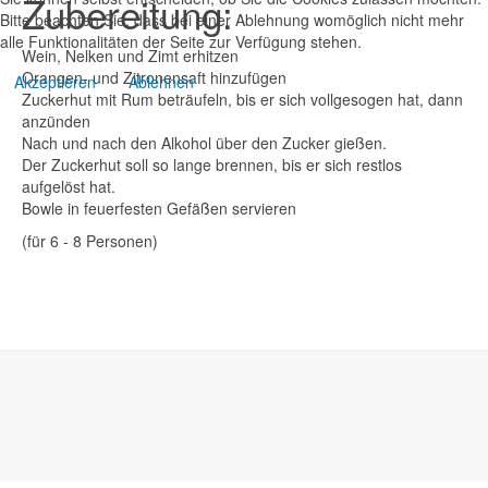
Zubereitung:
Bitte beachten Sie, dass bei einer Ablehnung womöglich nicht mehr
alle Funktionalitäten der Seite zur Verfügung stehen.
Wein, Nelken und Zimt erhitzen
Orangen- und Zitronensaft hinzufügen
Akzeptieren
Ablehnen
Zuckerhut mit Rum beträufeln, bis er sich vollgesogen hat, dann
anzünden
Nach und nach den Alkohol über den Zucker gießen.
Der Zuckerhut soll so lange brennen, bis er sich restlos
aufgelöst hat.
Bowle in feuerfesten Gefäßen servieren
(für 6 - 8 Personen)