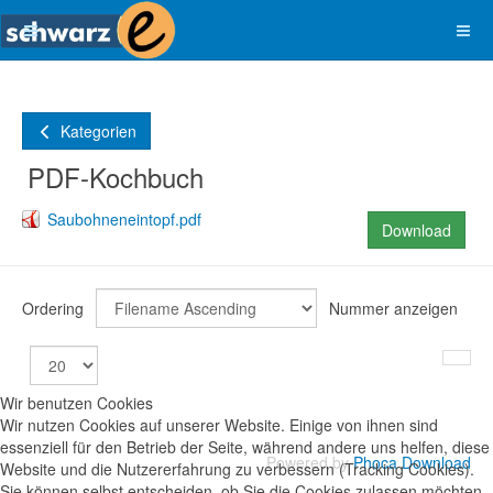
Kategorien
PDF-Kochbuch
Saubohneneintopf.pdf
Download
Ordering
Nummer anzeigen
Wir benutzen Cookies
Wir nutzen Cookies auf unserer Website. Einige von ihnen sind
essenziell für den Betrieb der Seite, während andere uns helfen, diese
Powered by
Phoca Download
Website und die Nutzererfahrung zu verbessern (Tracking Cookies).
Sie können selbst entscheiden, ob Sie die Cookies zulassen möchten.